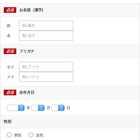
必須
お名前（漢字)
姓
名
必須
フリガナ
セイ
メイ
必須
生年月日
年
月
日
性別
男性
女性