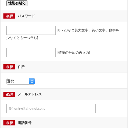
性別初期化
必須
パスワード
[8〜20かつ英大文字、英小文字、数字を
少なくとも一つ含む]
[確認のための再入力]
必須
住所
必須
メールアドレス
必須
電話番号