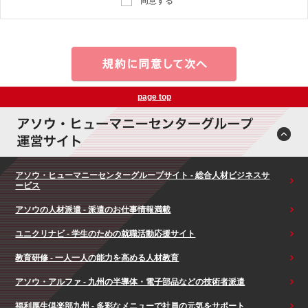
同意する
page top
アソウ・ヒューマニーセンターグループサイト - 総合人材ビジネスサ
ービス
アソウの人材派遣 - 派遣のお仕事情報満載
ユニクリナビ - 学生のための就職活動応援サイト
教育研修 - 一人一人の能力を高める人材教育
アソウ・アルファ - 九州の半導体・電子部品などの技術者派遣
福利厚生倶楽部九州 - 多彩なメニューで社員の元気をサポート