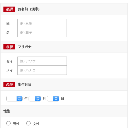
必須
お名前（漢字)
姓
名
必須
フリガナ
セイ
メイ
必須
生年月日
年
月
日
性別
男性
女性