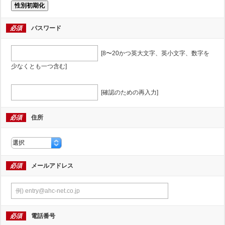
性別初期化
必須
パスワード
[8〜20かつ英大文字、英小文字、数字を
少なくとも一つ含む]
[確認のための再入力]
必須
住所
必須
メールアドレス
必須
電話番号