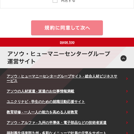
同意する
page top
アソウ・ヒューマニーセンターグループサイト - 総合人材ビジネスサ
ービス
アソウの人材派遣 - 派遣のお仕事情報満載
ユニクリナビ - 学生のための就職活動応援サイト
教育研修 - 一人一人の能力を高める人材教育
アソウ・アルファ - 九州の半導体・電子部品などの技術者派遣
福利厚生倶楽部九州 - 多彩なメニューで社員の元気をサポート