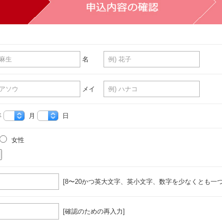
名
メイ
年
月
日
女性
[8〜20かつ英大文字、英小文字、数字を少なくとも一つ
[確認のための再入力]