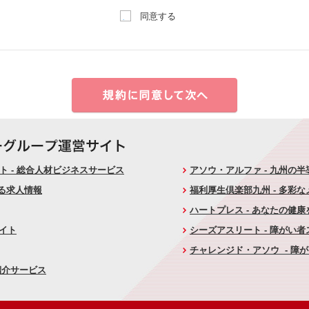
同意する
 - 総合人材ビジネスサービス
アソウ・アルファ - 九州の
ける求人情報
福利厚生倶楽部九州 - 多彩
ハートプレス - あなたの健
サイト
シーズアスリート - 障がい
チャレンジド・アソウ - 障
紹介サービス