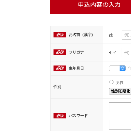
必須
お名前（漢字)
姓
必須
フリガナ
セイ
必須
生年月日
男性
性別
性別初期化
必須
パスワード