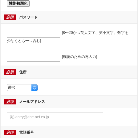
性別初期化
必須
パスワード
[8〜20かつ英大文字、英小文字、数字を
少なくとも一つ含む]
[確認のための再入力]
必須
住所
必須
メールアドレス
必須
電話番号