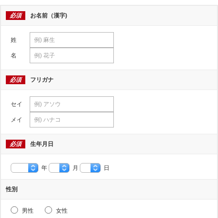
必須
お名前（漢字)
姓
名
必須
フリガナ
セイ
メイ
必須
生年月日
年
月
日
性別
男性
女性