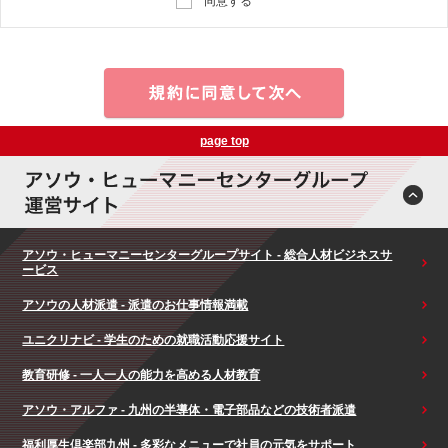
同意する
page top
アソウ・ヒューマニーセンターグループサイト - 総合人材ビジネスサ
ービス
アソウの人材派遣 - 派遣のお仕事情報満載
ユニクリナビ - 学生のための就職活動応援サイト
教育研修 - 一人一人の能力を高める人材教育
アソウ・アルファ - 九州の半導体・電子部品などの技術者派遣
福利厚生倶楽部九州 - 多彩なメニューで社員の元気をサポート