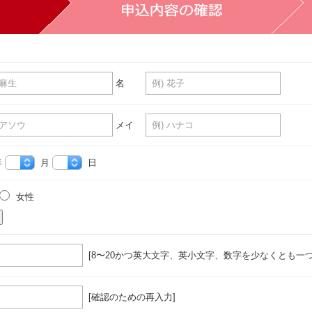
名
メイ
年
月
日
女性
[8〜20かつ英大文字、英小文字、数字を少なくとも一つ
[確認のための再入力]