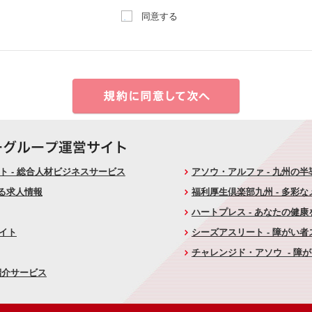
同意する
 - 総合人材ビジネスサービス
アソウ・アルファ - 九州の
ける求人情報
福利厚生倶楽部九州 - 多彩
ハートプレス - あなたの健
サイト
シーズアスリート - 障がい
チャレンジド・アソウ - 障
紹介サービス