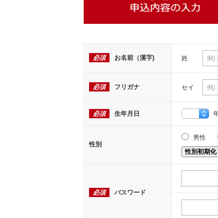
必須
お名前（漢字)
姓
必須
フリガナ
セイ
必須
生年月日
男性
性別
性別初期化
必須
パスワード