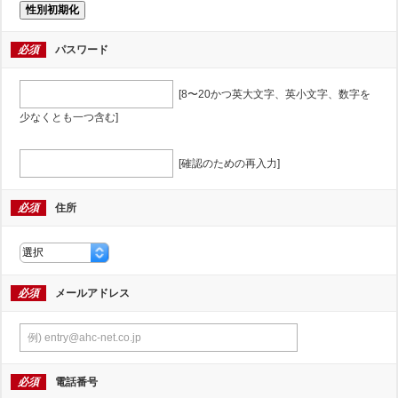
性別初期化
必須
パスワード
[8〜20かつ英大文字、英小文字、数字を
少なくとも一つ含む]
[確認のための再入力]
必須
住所
必須
メールアドレス
必須
電話番号