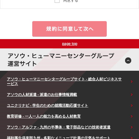
同意する
page top
アソウ・ヒューマニーセンターグループサイト - 総合人材ビジネスサ
ービス
アソウの人材派遣 - 派遣のお仕事情報満載
ユニクリナビ - 学生のための就職活動応援サイト
教育研修 - 一人一人の能力を高める人材教育
アソウ・アルファ - 九州の半導体・電子部品などの技術者派遣
福利厚生倶楽部九州 - 多彩なメニューで社員の元気をサポート