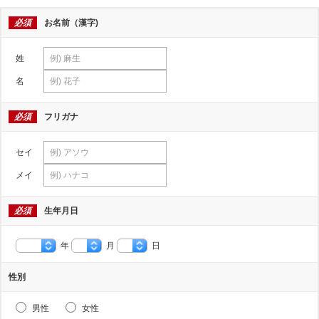
必須
お名前（漢字)
姓
名
必須
フリガナ
セイ
メイ
必須
生年月日
年
月
日
性別
男性
女性