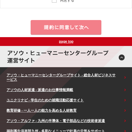
同意する
page top
アソウ・ヒューマニーセンターグループサイト - 総合人材ビジネスサ
ービス
アソウの人材派遣 - 派遣のお仕事情報満載
ユニクリナビ - 学生のための就職活動応援サイト
教育研修 - 一人一人の能力を高める人材教育
アソウ・アルファ - 九州の半導体・電子部品などの技術者派遣
福利厚生倶楽部九州 - 多彩なメニューで社員の元気をサポート