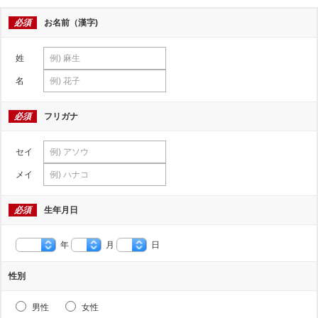
必須
お名前（漢字)
姓
名
必須
フリガナ
セイ
メイ
必須
生年月日
年
月
日
性別
男性
女性