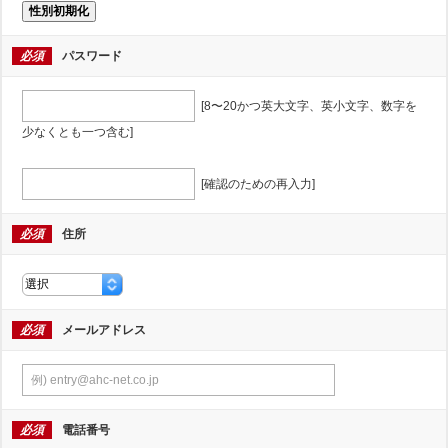
性別初期化
必須
パスワード
[8〜20かつ英大文字、英小文字、数字を
少なくとも一つ含む]
[確認のための再入力]
必須
住所
必須
メールアドレス
必須
電話番号