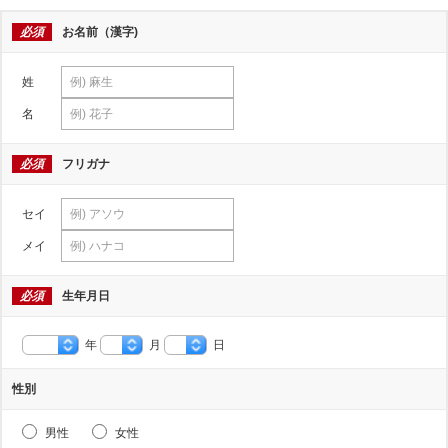
必須
お名前（漢字)
姓
名
必須
フリガナ
セイ
メイ
必須
生年月日
年
月
日
性別
男性
女性