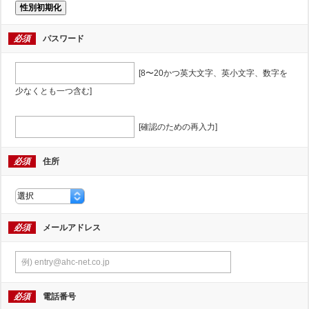
性別初期化
必須
パスワード
[8〜20かつ英大文字、英小文字、数字を
少なくとも一つ含む]
[確認のための再入力]
必須
住所
必須
メールアドレス
必須
電話番号