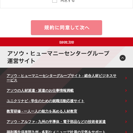
同意する
page top
アソウ・ヒューマニーセンターグループサイト - 総合人材ビジネスサ
ービス
アソウの人材派遣 - 派遣のお仕事情報満載
ユニクリナビ - 学生のための就職活動応援サイト
教育研修 - 一人一人の能力を高める人材教育
アソウ・アルファ - 九州の半導体・電子部品などの技術者派遣
福利厚生倶楽部九州 - 多彩なメニューで社員の元気をサポート