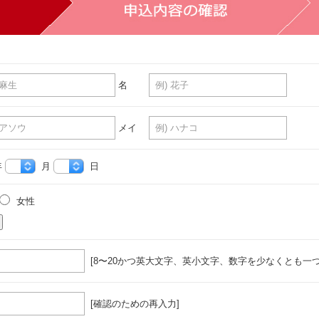
名
メイ
年
月
日
女性
[8〜20かつ英大文字、英小文字、数字を少なくとも一つ
[確認のための再入力]