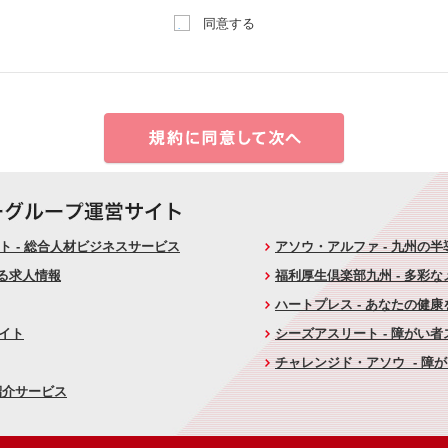
同意する
 - 総合人材ビジネスサービス
アソウ・アルファ - 九州の
ける求人情報
福利厚生倶楽部九州 - 多彩
ハートプレス - あなたの健
サイト
シーズアスリート - 障がい
チャレンジド・アソウ - 障
紹介サービス