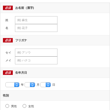
必須
お名前（漢字)
姓
名
必須
フリガナ
セイ
メイ
必須
生年月日
年
月
日
性別
男性
女性