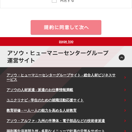
同意する
page top
アソウ・ヒューマニーセンターグループサイト - 総合人材ビジネスサ
ービス
アソウの人材派遣 - 派遣のお仕事情報満載
ユニクリナビ - 学生のための就職活動応援サイト
教育研修 - 一人一人の能力を高める人材教育
アソウ・アルファ - 九州の半導体・電子部品などの技術者派遣
福利厚生倶楽部九州 - 多彩なメニューで社員の元気をサポート