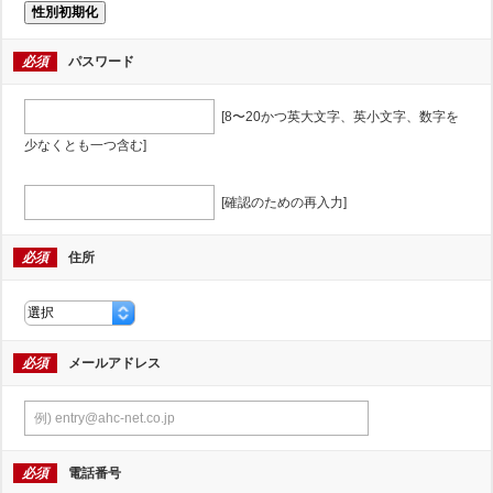
性別初期化
必須
パスワード
[8〜20かつ英大文字、英小文字、数字を
少なくとも一つ含む]
[確認のための再入力]
必須
住所
必須
メールアドレス
必須
電話番号