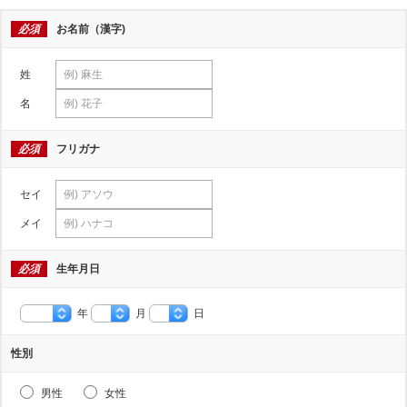
必須
お名前（漢字)
姓
名
必須
フリガナ
セイ
メイ
必須
生年月日
年
月
日
性別
男性
女性