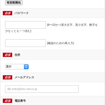
性別初期化
必須
パスワード
[8〜20かつ英大文字、英小文字、数字を
少なくとも一つ含む]
[確認のための再入力]
必須
住所
必須
メールアドレス
必須
電話番号