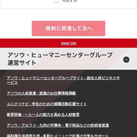
同意する
page top
アソウ・ヒューマニーセンターグループサイト - 総合人材ビジネスサ
ービス
アソウの人材派遣 - 派遣のお仕事情報満載
ユニクリナビ - 学生のための就職活動応援サイト
教育研修 - 一人一人の能力を高める人材教育
アソウ・アルファ - 九州の半導体・電子部品などの技術者派遣
福利厚生倶楽部九州 - 多彩なメニューで社員の元気をサポート