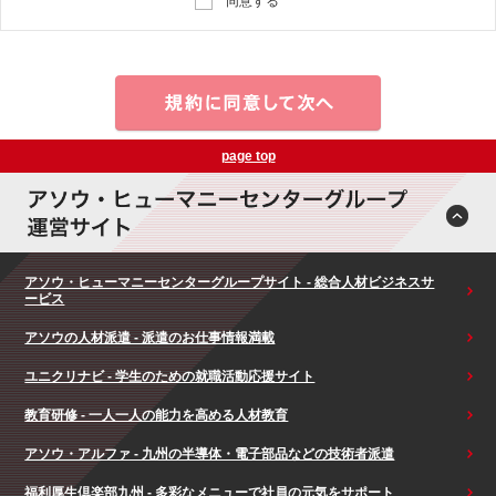
同意する
page top
アソウ・ヒューマニーセンターグループサイト - 総合人材ビジネスサ
ービス
アソウの人材派遣 - 派遣のお仕事情報満載
ユニクリナビ - 学生のための就職活動応援サイト
教育研修 - 一人一人の能力を高める人材教育
アソウ・アルファ - 九州の半導体・電子部品などの技術者派遣
福利厚生倶楽部九州 - 多彩なメニューで社員の元気をサポート