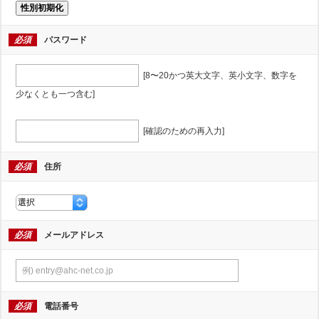
性別初期化
必須
パスワード
[8〜20かつ英大文字、英小文字、数字を
少なくとも一つ含む]
[確認のための再入力]
必須
住所
必須
メールアドレス
必須
電話番号