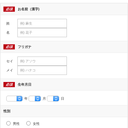
必須
お名前（漢字)
姓
名
必須
フリガナ
セイ
メイ
必須
生年月日
年
月
日
性別
男性
女性