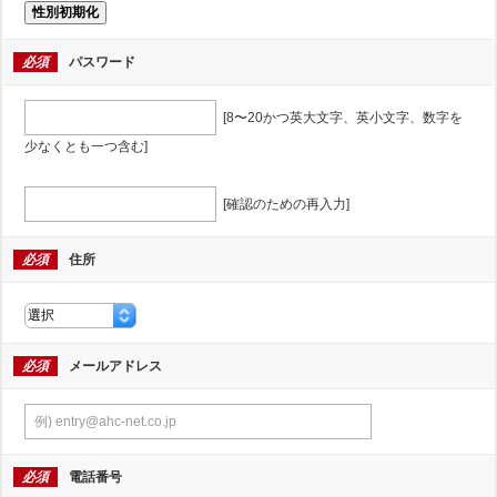
性別初期化
必須
パスワード
[8〜20かつ英大文字、英小文字、数字を
少なくとも一つ含む]
[確認のための再入力]
必須
住所
必須
メールアドレス
必須
電話番号