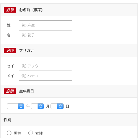
必須
お名前（漢字)
姓
名
必須
フリガナ
セイ
メイ
必須
生年月日
年
月
日
性別
男性
女性