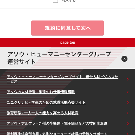
同意する
page top
アソウ・ヒューマニーセンターグループサイト - 総合人材ビジネスサ
ービス
アソウの人材派遣 - 派遣のお仕事情報満載
ユニクリナビ - 学生のための就職活動応援サイト
教育研修 - 一人一人の能力を高める人材教育
アソウ・アルファ - 九州の半導体・電子部品などの技術者派遣
福利厚生倶楽部九州 - 多彩なメニューで社員の元気をサポート