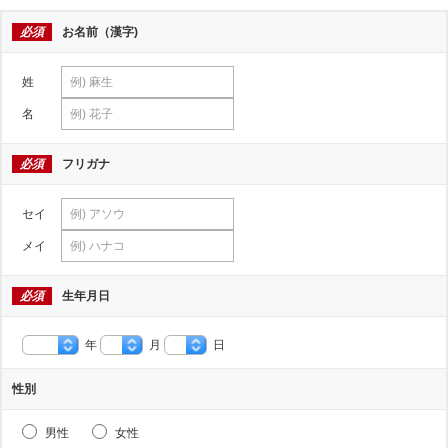
必須
お名前（漢字)
姓
名
必須
フリガナ
セイ
メイ
必須
生年月日
年
月
日
性別
男性
女性