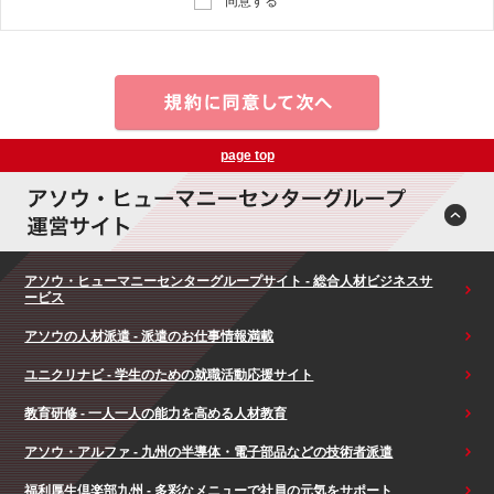
同意する
page top
アソウ・ヒューマニーセンターグループサイト - 総合人材ビジネスサ
ービス
アソウの人材派遣 - 派遣のお仕事情報満載
ユニクリナビ - 学生のための就職活動応援サイト
教育研修 - 一人一人の能力を高める人材教育
アソウ・アルファ - 九州の半導体・電子部品などの技術者派遣
福利厚生倶楽部九州 - 多彩なメニューで社員の元気をサポート