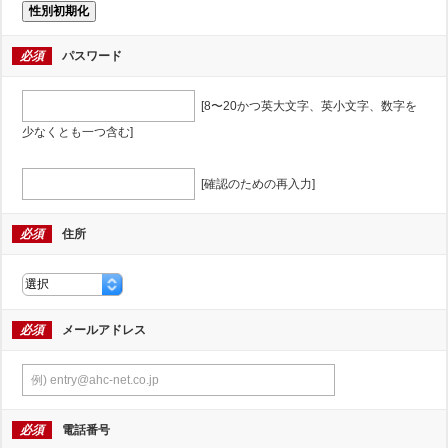
性別初期化
必須
パスワード
[8〜20かつ英大文字、英小文字、数字を
少なくとも一つ含む]
[確認のための再入力]
必須
住所
必須
メールアドレス
必須
電話番号