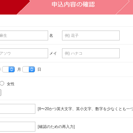
名
メイ
年
月
日
女性
[8〜20かつ英大文字、英小文字、数字を少なくとも一つ
[確認のための再入力]