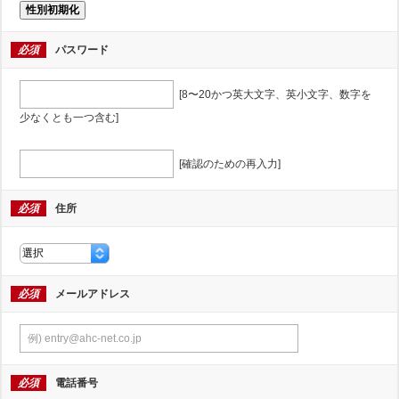
性別初期化
必須
パスワード
[8〜20かつ英大文字、英小文字、数字を
少なくとも一つ含む]
[確認のための再入力]
必須
住所
必須
メールアドレス
必須
電話番号