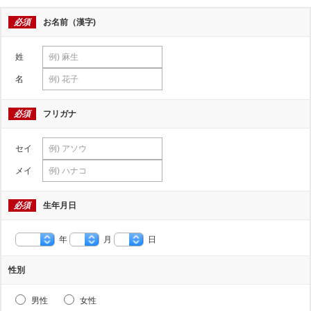
必須
お名前（漢字)
姓
名
必須
フリガナ
セイ
メイ
必須
生年月日
年
月
日
性別
男性
女性