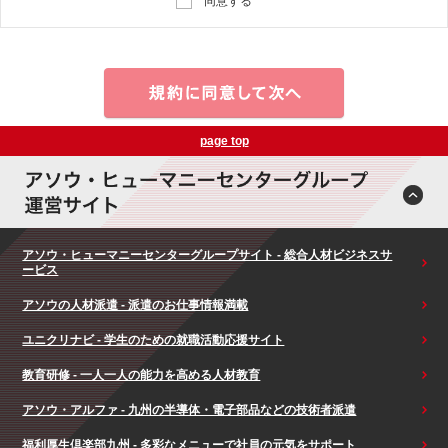
同意する
page top
アソウ・ヒューマニーセンターグループサイト - 総合人材ビジネスサ
ービス
アソウの人材派遣 - 派遣のお仕事情報満載
ユニクリナビ - 学生のための就職活動応援サイト
教育研修 - 一人一人の能力を高める人材教育
アソウ・アルファ - 九州の半導体・電子部品などの技術者派遣
福利厚生倶楽部九州 - 多彩なメニューで社員の元気をサポート