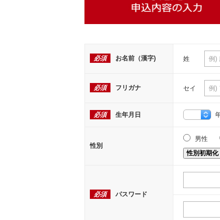
必須
お名前（漢字)
姓
必須
フリガナ
セイ
必須
生年月日
男性
性別
性別初期化
必須
パスワード