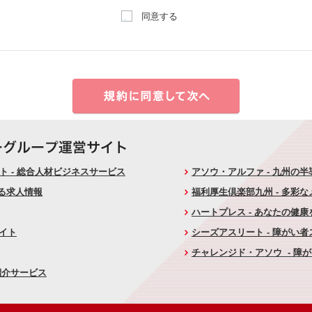
同意する
 - 総合人材ビジネスサービス
アソウ・アルファ - 九州の
ける求人情報
福利厚生倶楽部九州 - 多彩
ハートプレス - あなたの健
サイト
シーズアスリート - 障がい
チャレンジド・アソウ - 障
紹介サービス