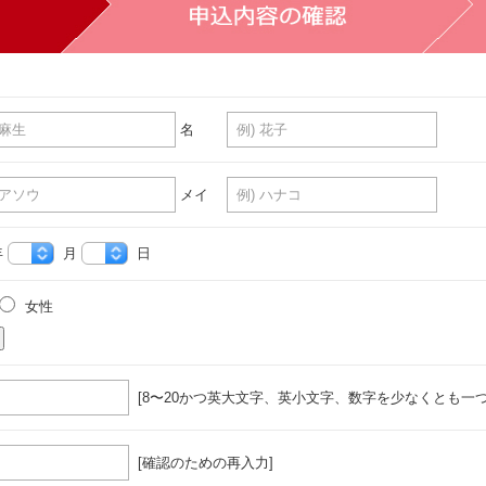
名
メイ
年
月
日
女性
[8〜20かつ英大文字、英小文字、数字を少なくとも一つ
[確認のための再入力]