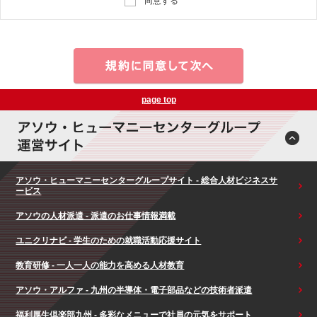
同意する
page top
アソウ・ヒューマニーセンターグループサイト - 総合人材ビジネスサ
ービス
アソウの人材派遣 - 派遣のお仕事情報満載
ユニクリナビ - 学生のための就職活動応援サイト
教育研修 - 一人一人の能力を高める人材教育
アソウ・アルファ - 九州の半導体・電子部品などの技術者派遣
福利厚生倶楽部九州 - 多彩なメニューで社員の元気をサポート