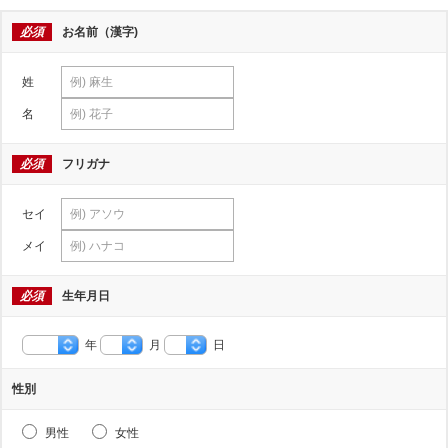
必須
お名前（漢字)
姓
名
必須
フリガナ
セイ
メイ
必須
生年月日
年
月
日
性別
男性
女性