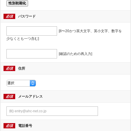
性別初期化
必須
パスワード
[8〜20かつ英大文字、英小文字、数字を
少なくとも一つ含む]
[確認のための再入力]
必須
住所
必須
メールアドレス
必須
電話番号