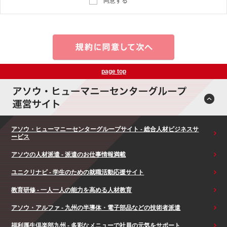
同意する
page top
アソウ・ヒューマニーセンターグループサイト - 総合人材ビジネスサ
ービス
アソウの人材派遣 - 派遣のお仕事情報満載
ユニクリナビ - 学生のための就職活動応援サイト
教育研修 - 一人一人の能力を高める人材教育
アソウ・アルファ - 九州の半導体・電子部品などの技術者派遣
福利厚生倶楽部九州 - 多彩なメニューで社員の元気をサポート