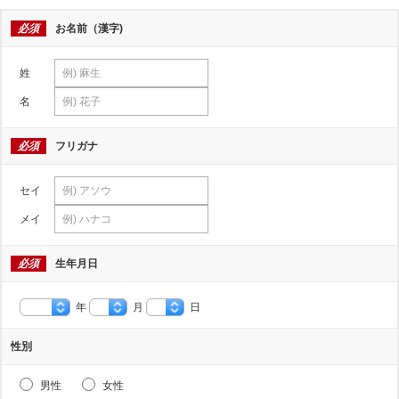
必須
お名前（漢字)
姓
名
必須
フリガナ
セイ
メイ
必須
生年月日
年
月
日
性別
男性
女性