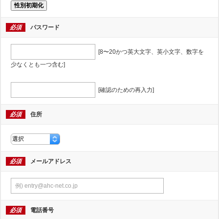
性別初期化
必須
パスワード
[8〜20かつ英大文字、英小文字、数字を
少なくとも一つ含む]
[確認のための再入力]
必須
住所
必須
メールアドレス
必須
電話番号