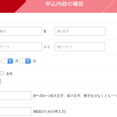
名
メイ
年
月
日
女性
[8〜20かつ英大文字、英小文字、数字を少なくとも一つ
[確認のための再入力]