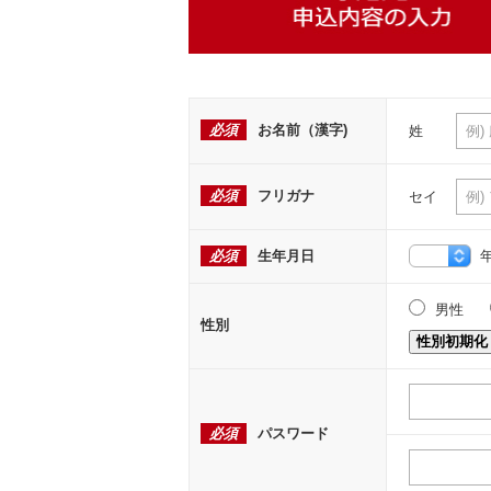
必須
お名前（漢字)
姓
必須
フリガナ
セイ
必須
生年月日
男性
性別
性別初期化
必須
パスワード