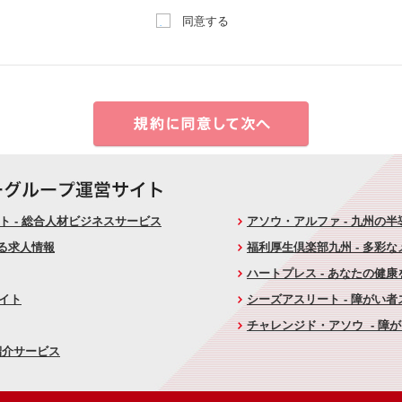
同意する
 - 総合人材ビジネスサービス
アソウ・アルファ - 九州の
ける求人情報
福利厚生倶楽部九州 - 多彩
ハートプレス - あなたの健
サイト
シーズアスリート - 障がい
チャレンジド・アソウ - 障
紹介サービス