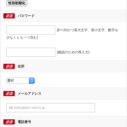
性別初期化
必須
パスワード
[8〜20かつ英大文字、英小文字、数字を
少なくとも一つ含む]
[確認のための再入力]
必須
住所
必須
メールアドレス
必須
電話番号