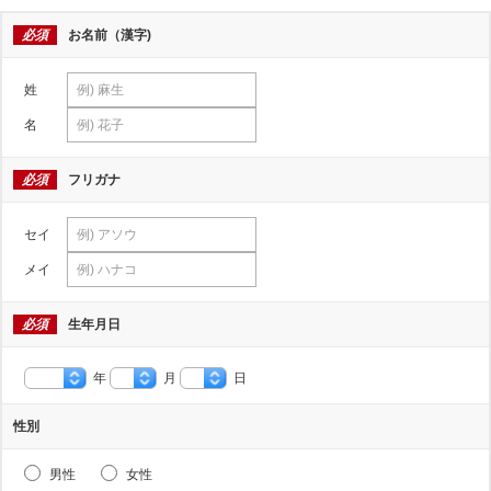
必須
お名前（漢字)
姓
名
必須
フリガナ
セイ
メイ
必須
生年月日
年
月
日
性別
男性
女性