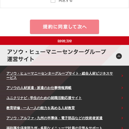
同意する
page top
アソウ・ヒューマニーセンターグループサイト - 総合人材ビジネスサ
ービス
アソウの人材派遣 - 派遣のお仕事情報満載
ユニクリナビ - 学生のための就職活動応援サイト
教育研修 - 一人一人の能力を高める人材教育
アソウ・アルファ - 九州の半導体・電子部品などの技術者派遣
福利厚生倶楽部九州 - 多彩なメニューで社員の元気をサポート