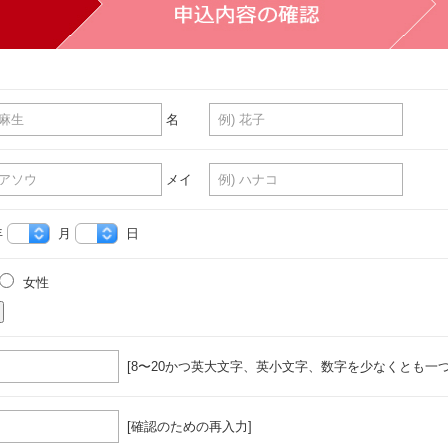
名
メイ
年
月
日
女性
[8〜20かつ英大文字、英小文字、数字を少なくとも一つ
[確認のための再入力]