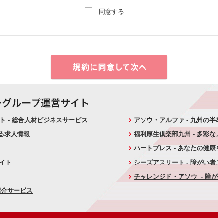
同意する
 - 総合人材ビジネスサービス
アソウ・アルファ - 九州の
ける求人情報
福利厚生倶楽部九州 - 多彩
ハートプレス - あなたの健
サイト
シーズアスリート - 障がい
チャレンジド・アソウ - 障
紹介サービス