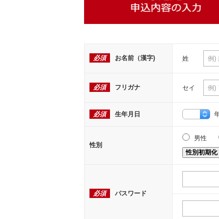
必須
お名前（漢字)
姓
必須
フリガナ
セイ
必須
生年月日
男性
性別
性別初期化
必須
パスワード