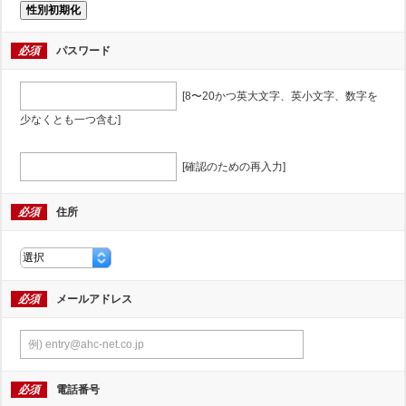
性別初期化
必須
パスワード
[8〜20かつ英大文字、英小文字、数字を
少なくとも一つ含む]
[確認のための再入力]
必須
住所
必須
メールアドレス
必須
電話番号