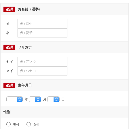
必須
お名前（漢字)
姓
名
必須
フリガナ
セイ
メイ
必須
生年月日
年
月
日
性別
男性
女性