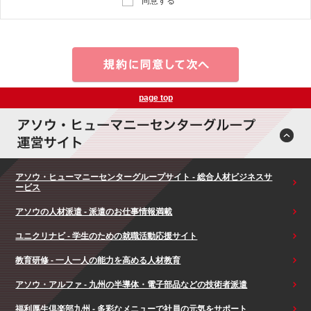
同意する
page top
アソウ・ヒューマニーセンターグループサイト - 総合人材ビジネスサ
ービス
アソウの人材派遣 - 派遣のお仕事情報満載
ユニクリナビ - 学生のための就職活動応援サイト
教育研修 - 一人一人の能力を高める人材教育
アソウ・アルファ - 九州の半導体・電子部品などの技術者派遣
福利厚生倶楽部九州 - 多彩なメニューで社員の元気をサポート