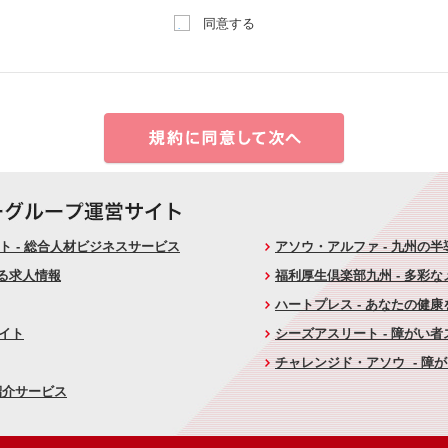
同意する
 - 総合人材ビジネスサービス
アソウ・アルファ - 九州の
ける求人情報
福利厚生倶楽部九州 - 多彩
ハートプレス - あなたの健
サイト
シーズアスリート - 障がい
チャレンジド・アソウ - 障
紹介サービス