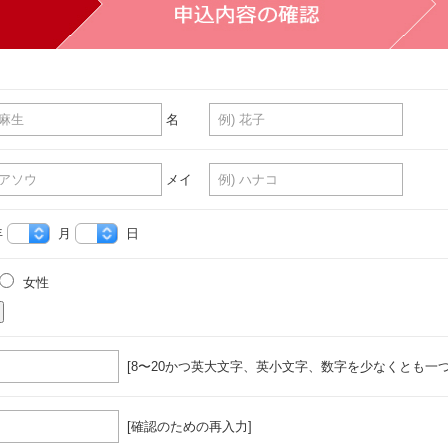
名
メイ
年
月
日
女性
[8〜20かつ英大文字、英小文字、数字を少なくとも一つ
[確認のための再入力]