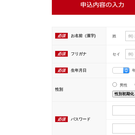
必須
お名前（漢字)
姓
必須
フリガナ
セイ
必須
生年月日
男性
性別
性別初期化
必須
パスワード