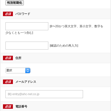
性別初期化
必須
パスワード
[8〜20かつ英大文字、英小文字、数字を
少なくとも一つ含む]
[確認のための再入力]
必須
住所
必須
メールアドレス
必須
電話番号