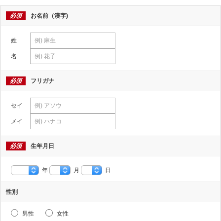
必須
お名前（漢字)
姓
名
必須
フリガナ
セイ
メイ
必須
生年月日
年
月
日
性別
男性
女性