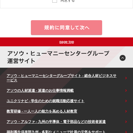
同意する
page top
アソウ・ヒューマニーセンターグループサイト - 総合人材ビジネスサ
ービス
アソウの人材派遣 - 派遣のお仕事情報満載
ユニクリナビ - 学生のための就職活動応援サイト
教育研修 - 一人一人の能力を高める人材教育
アソウ・アルファ - 九州の半導体・電子部品などの技術者派遣
福利厚生倶楽部九州 - 多彩なメニューで社員の元気をサポート