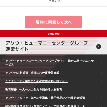
同意する
page top
アソウ・ヒューマニーセンターグループサイト - 総合人材ビジネスサ
ービス
アソウの人材派遣 - 派遣のお仕事情報満載
ユニクリナビ - 学生のための就職活動応援サイト
教育研修 - 一人一人の能力を高める人材教育
アソウ・アルファ - 九州の半導体・電子部品などの技術者派遣
福利厚生倶楽部九州 - 多彩なメニューで社員の元気をサポート