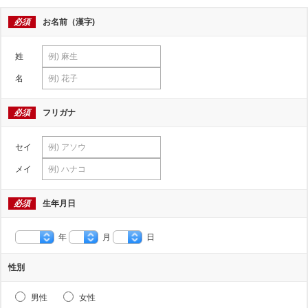
必須
お名前（漢字)
姓
名
必須
フリガナ
セイ
メイ
必須
生年月日
年
月
日
性別
男性
女性