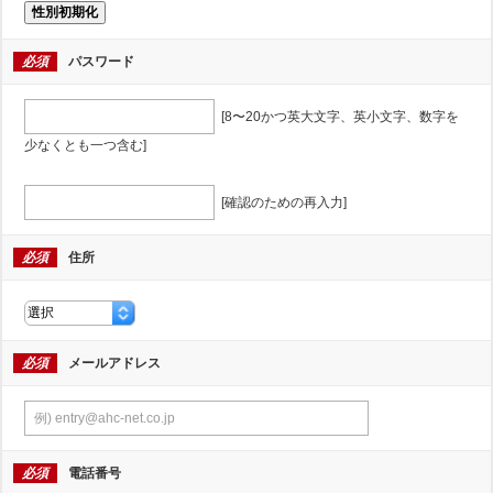
性別初期化
必須
パスワード
[8〜20かつ英大文字、英小文字、数字を
少なくとも一つ含む]
[確認のための再入力]
必須
住所
必須
メールアドレス
必須
電話番号