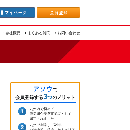
会社概要
よくある質問
お問い合わせ
アソウ
で
3
つ
会員登録
する
のメリット
九州内で初めて
職業紹介優良事業者として
認定されました
九州で創業して34年
地場企業に精通したキャリア