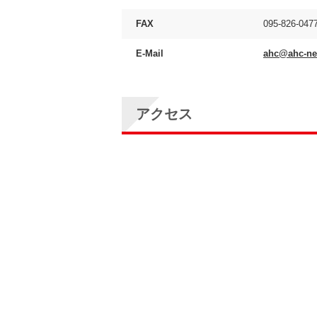
FAX
095-826-047
E-Mail
ahc@ahc-net
アクセス