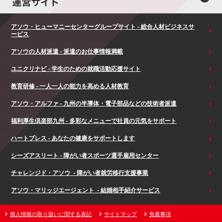
アソウ・ヒューマニーセンターグループサイト - 総合人材ビジネスサ
ービス
アソウの人材派遣 - 派遣のお仕事情報満載
ユニクリナビ - 学生のための就職活動応援サイト
教育研修 - 一人一人の能力を高める人材教育
アソウ・アルファ - 九州の半導体・電子部品などの技術者派遣
福利厚生倶楽部九州 - 多彩なメニューで社員の元気をサポート
ハートプレス - あなたの健康をサポートします
シーズアスリート - 障がい者スポーツ選手雇用センター
チャレンジド・アソウ - 障がい者就労移行支援事業
アソウ・マリッジエージェント - 結婚相手紹介サービス
個人情報の取り扱いに関する表記
サイトマップ
免責事項