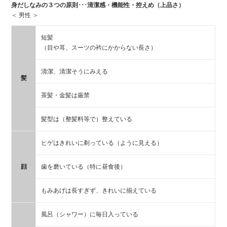
身だしなみの３つの原則･･･清潔感・機能性・控えめ（上品さ）
＜ 男性 ＞
短髪
（目や耳、スーツの衿にかからない長さ）
清潔、清潔そうにみえる
髪
茶髪・金髪は厳禁
髪型は（整髪料等で）整えている
ヒゲはきれいに剃っている（ように見える）
顔
歯を磨いている（特に昼食後）
もみあげは長すぎず、きれいに揃えている
風呂（シャワー）に毎日入っている