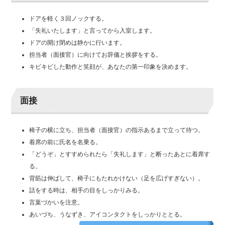
ドアを軽く３回ノックする。
「失礼いたします」と言ってから入室します。
ドアの開け閉めは静かに行います。
担当者（面接官）に向けてお辞儀と挨拶をする。
キビキビした動作と笑顔が、あなたの第一印象を決めます。
面接
椅子の横に立ち、担当者（面接官）の指示あるまで立って待つ。
着席の前に氏名を名乗る。
「どうぞ」とすすめられたら「失礼します」と断ったあとに着席す
る。
背筋は伸ばして、椅子にもたれかけない（足を広げすぎない）。
話をする時は、相手の目をしっかりみる。
言葉づかいを注意。
あいづち、うなずき、アイコンタクトをしっかりととる。