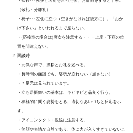
・挨拶･･･挨拶と名前を言った後、お辞儀をすると丁寧。
（敬礼・分離礼）
・椅子･･･左側に立つ（空きがなければ後方に）。「おか
け下さい」といわれるまで座らない。
・(応接室の場合は)席次を注意する・・・上座・下座の位
置を間違えない。
面談時
・元気な声で、挨拶とお礼を述べる。
・長時間の面談でも、姿勢が崩れない（崩さない）
・＊足元は見られています。
・立ち居振舞いの基本は、キビキビと品良く行う。
・積極的に聞く姿勢をとる。適切なあいづちと反応を示
す。
・アイコンタクト・視線に注意する。
・笑顔や表情が自然であり、体に力が入りすぎていないこ