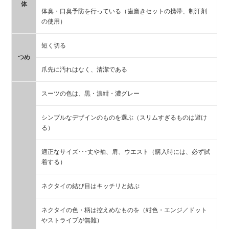
体
体臭・口臭予防を行っている（歯磨きセットの携帯、制汗剤
の使用）
短く切る
つめ
爪先に汚れはなく、清潔である
スーツの色は、黒・濃紺・濃グレー
シンプルなデザインのものを選ぶ（スリムすぎるものは避け
る）
適正なサイズ･･･丈や袖、肩、ウエスト（購入時には、必ず試
着する）
ネクタイの結び目はキッチリと結ぶ
ネクタイの色・柄は控えめなものを（紺色・エンジ／ドット
やストライプが無難）