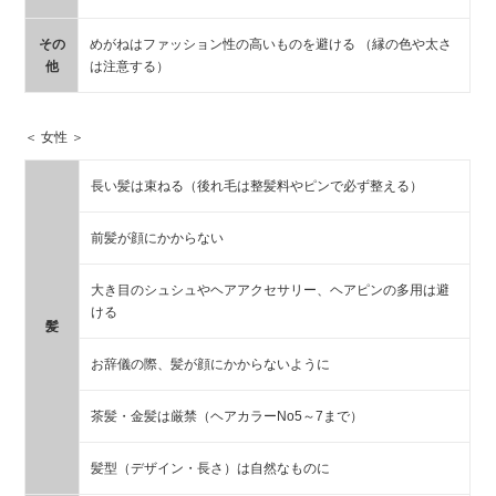
その
めがねはファッション性の高いものを避ける （縁の色や太さ
他
は注意する）
＜ 女性 ＞
長い髪は束ねる（後れ毛は整髪料やピンで必ず整える）
前髪が顔にかからない
大き目のシュシュやヘアアクセサリー、ヘアピンの多用は避
ける
髪
お辞儀の際、髪が顔にかからないように
茶髪・金髪は厳禁（ヘアカラーNo5～7まで）
髪型（デザイン・長さ）は自然なものに