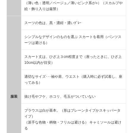
（薄い色：透明／ベージュ／薄いピンク系が○）（スカルプや
絵・飾り入りは厳禁）
スーツの色は、黒・濃紺・濃いｸﾞﾚｰ
シンプルなデザインのものを選ぶ スカートを着用（パンツス
ーツは避ける）
スカート丈は、ひざ上３cm程度まで（座ったときに、ひざ上
10cm以内が目安）
適切なサイズ･･･袖や肩、ウエスト（購入時に必ず試着し、座
ってみる）
服装
抜け毛やフケ、ホコリ、毛玉がついていない
ブラウスは白が基本。（形はプレーンタイプかスキッパータ
イプ）
（派手な色物・柄物・フリルは避ける） キャミソールは避け
る