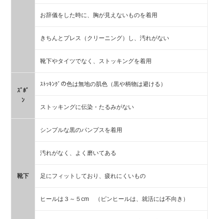
お辞儀をした時に、胸が見えないものを着用
きちんとプレス（クリーニング）し、汚れがない
靴下やタイツでなく、ストッキングを着用
ｽﾄｯｷﾝｸﾞの色は無地の肌色（黒や柄物は避ける）
ｽﾞﾎﾞ
ﾝ
ストッキングに伝染・たるみがない
シンプルな黒のパンプスを着用
汚れがなく、よく磨いてある
靴下
足にフィットしており、疲れにくいもの
ヒールは３～５cm （ピンヒールは、就活には不向き）