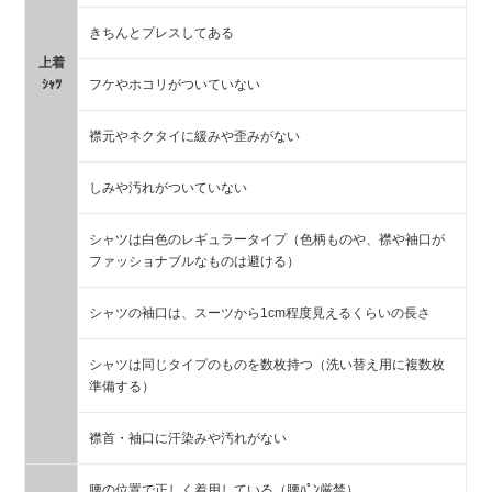
きちんとプレスしてある
上着
ｼｬﾂ
フケやホコリがついていない
襟元やネクタイに緩みや歪みがない
しみや汚れがついていない
シャツは白色のレギュラータイプ（色柄ものや、襟や袖口が
ファッショナブルなものは避ける）
シャツの袖口は、スーツから1cm程度見えるくらいの長さ
シャツは同じタイプのものを数枚持つ（洗い替え用に複数枚
準備する）
襟首・袖口に汗染みや汚れがない
腰の位置で正しく着用している（腰ﾊﾟﾝ厳禁）