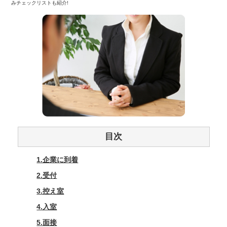
みチェックリストも紹介!
目次
1.企業に到着
2.受付
3.控え室
4.入室
5.面接