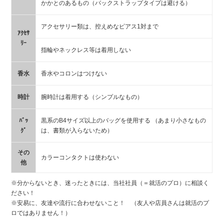
かかとのあるもの（バックストラップタイプは避ける）
アクセサリー類は、控えめなピアス1対まで
ｱｸｾｻ
ﾘｰ
指輪やネックレス等は着用しない
香水
香水やコロンはつけない
時計
腕時計は着用する（シンプルなもの）
ﾊﾞｯ
黒系のB4サイズ以上のバッグを使用する （あまり小さなもの
ｸﾞ
は、書類が入らないため）
その
カラーコンタクトは使わない
他
※分からないとき、迷ったときには、当社社員（＝就活のプロ）に相談く
ださい！
※安易に、友達や流行に合わせないこと！ （友人や店員さんは就活のプ
ロではありません！）