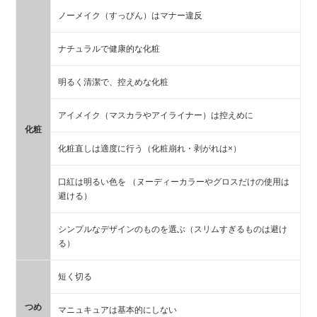
ノーメイク（すっぴん）はマナー違反
ナチュラルで健康的な化粧
明るく清潔で、控えめな化粧
アイメイク（マスカラやアイライナー）は控えめに
化粧
化粧直しは適度に行う（化粧崩れ・剥がれは×）
口紅は明るい色を （ヌーディーカラーやグロスだけの使用は
避ける）
シンプルなデザインのものを選ぶ（スリムすぎるものは避け
る）
短く切る
つめ
マニュキュアは基本的にしない