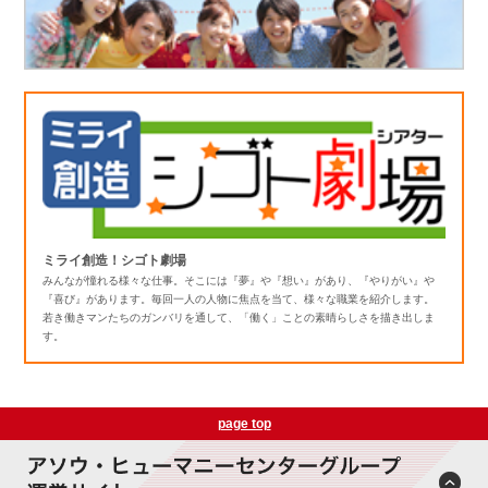
ミライ創造！シゴト劇場
みんなが憧れる様々な仕事。そこには『夢』や『想い』があり、『やりがい』や
『喜び』があります。毎回一人の人物に焦点を当て、様々な職業を紹介します。
若き働きマンたちのガンバリを通して、「働く」ことの素晴らしさを描き出しま
す。
page top