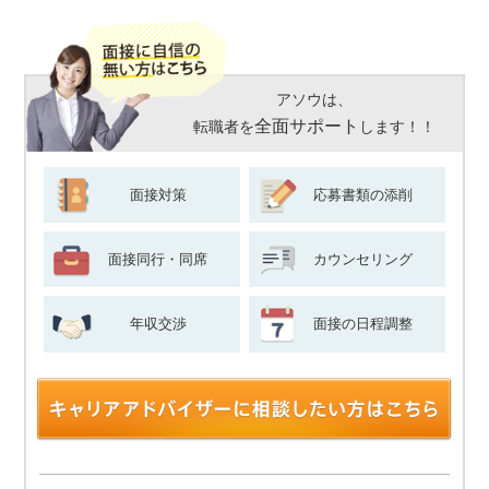
アソウは、
全面サポート
転職者を
します！！
面接対策
応募書類の添削
面接同行・同席
カウンセリング
年収交渉
面接の日程調整