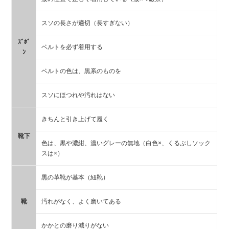
スソの長さが適切（長すぎない）
ｽﾞﾎﾞ
ベルトを必ず着用する
ﾝ
ベルトの色は、黒系のものを
スソにほつれや汚れはない
きちんと引き上げて履く
靴下
色は、黒や濃紺、濃いグレーの無地（白色×、くるぶしソック
スは×）
黒の革靴が基本（紐靴）
靴
汚れがなく、よく磨いてある
かかとの磨り減りがない