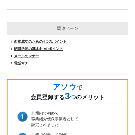
関連ページ
面接成功のための4つのポイント
転職活動の基本4つのポイント
メールのマナー
電話マナー
アソウ
で
3
つ
会員登録
する
のメリット
九州内で初めて
職業紹介優良事業者として
認定されました
九州で創業して34年