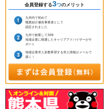
3
つ
会員登録
する
のメリット
九州内で初めて
職業紹介優良事業者として
認定されました
九州で創業して34年
地場企業に精通したキャリア
アドバイザーがサ
ポート
地場企業求人多数
希望する求人情報が
メールで
届く！