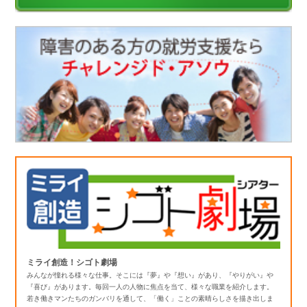
ミライ創造！シゴト劇場
みんなが憧れる様々な仕事。そこには『夢』や『想い』があり、『やりがい』や
『喜び』があります。毎回一人の人物に焦点を当て、様々な職業を紹介します。
若き働きマンたちのガンバリを通して、「働く」ことの素晴らしさを描き出しま