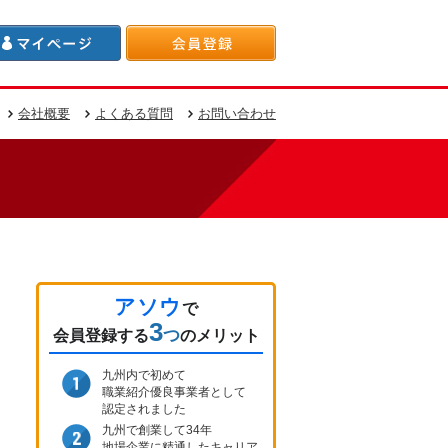
会社概要
よくある質問
お問い合わせ
アソウ
で
3
つ
会員登録
する
のメリット
九州内で初めて
職業紹介優良事業者として
認定されました
九州で創業して34年
地場企業に精通したキャリア