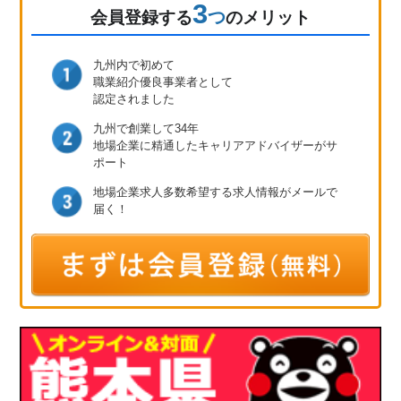
3
つ
会員登録
する
のメリット
九州内で初めて
職業紹介優良事業者として
認定されました
九州で創業して34年
地場企業に精通したキャリア
アドバイザーがサ
ポート
地場企業求人多数
希望する求人情報が
メールで
届く！