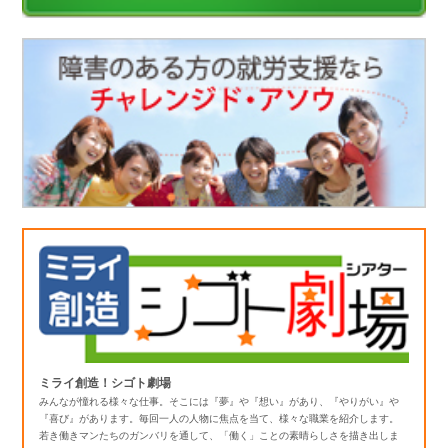
ミライ創造！シゴト劇場
みんなが憧れる様々な仕事。そこには『夢』や『想い』があり、『やりがい』や
『喜び』があります。毎回一人の人物に焦点を当て、様々な職業を紹介します。
若き働きマンたちのガンバリを通して、「働く」ことの素晴らしさを描き出しま