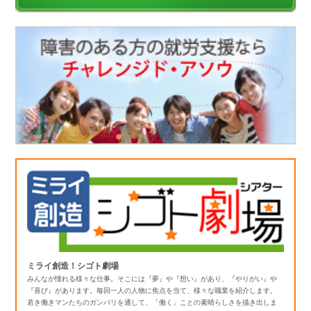
ミライ創造！シゴト劇場
みんなが憧れる様々な仕事。そこには『夢』や『想い』があり、『やりがい』や
『喜び』があります。毎回一人の人物に焦点を当て、様々な職業を紹介します。
若き働きマンたちのガンバリを通して、「働く」ことの素晴らしさを描き出しま