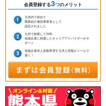
3
つ
会員登録
する
のメリット
九州内で初めて
職業紹介優良事業者として
認定されました
九州で創業して34年
地場企業に精通したキャリア
アドバイザーがサ
ポート
地場企業求人多数
希望する求人情報が
メールで
届く！