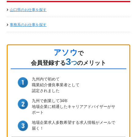
山口県のお仕事を探す
事務系のお仕事を探す
アソウ
で
3
つ
会員登録
する
のメリット
九州内で初めて
職業紹介優良事業者として
認定されました
九州で創業して34年
地場企業に精通したキャリア
アドバイザーがサ
ポート
地場企業求人多数
希望する求人情報が
メールで
届く！