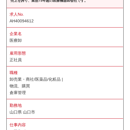
売上を誇り、業歴75年超の医療機器卸会社です。
求人No.
AH40094612
企業名
医療卸
雇用形態
正社員
職種
卸売業・商社/医薬品/化粧品 |
物流、購買
倉庫管理
勤務地
山口県 山口市
仕事内容