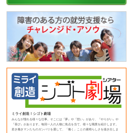
ミライ創造！シゴト劇場
みんなが憧れる様々な仕事。そこには『夢』や『想い』があり、『やりがい』や
『喜び』があります。毎回一人の人物に焦点を当て、様々な職業を紹介します。
若き働きマンたちのガンバリを通して、「働く」ことの素晴らしさを描き出しま