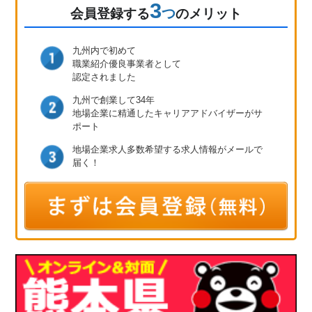
3
つ
会員登録
する
のメリット
九州内で初めて
職業紹介優良事業者として
認定されました
九州で創業して34年
地場企業に精通したキャリア
アドバイザーがサ
ポート
地場企業求人多数
希望する求人情報が
メールで
届く！