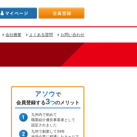
会社概要
よくある質問
お問い合わせ
アソウ
で
3
つ
会員登録
する
のメリット
九州内で初めて
職業紹介優良事業者として
認定されました
九州で創業して34年
地場企業に精通したキャリア