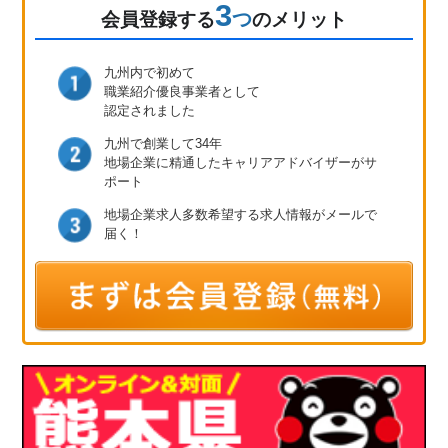
3
つ
会員登録
する
のメリット
九州内で初めて
職業紹介優良事業者として
認定されました
九州で創業して34年
地場企業に精通したキャリア
アドバイザーがサ
ポート
地場企業求人多数
希望する求人情報が
メールで
届く！