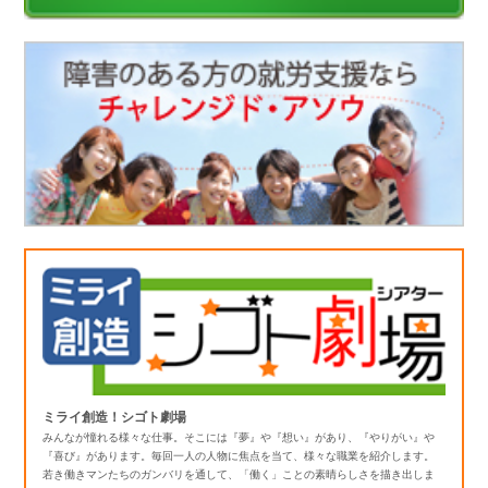
ミライ創造！シゴト劇場
みんなが憧れる様々な仕事。そこには『夢』や『想い』があり、『やりがい』や
『喜び』があります。毎回一人の人物に焦点を当て、様々な職業を紹介します。
若き働きマンたちのガンバリを通して、「働く」ことの素晴らしさを描き出しま