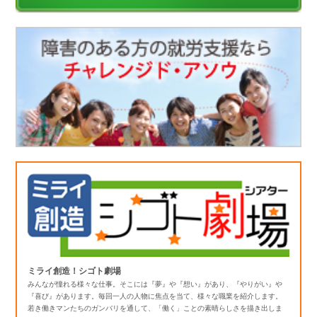
ミライ創造！シゴト劇場
みんなが憧れる様々な仕事。そこには『夢』や『想い』があり、『やりがい』や
『喜び』があります。毎回一人の人物に焦点を当て、様々な職業を紹介します。
若き働きマンたちのガンバリを通して、「働く」ことの素晴らしさを描き出しま