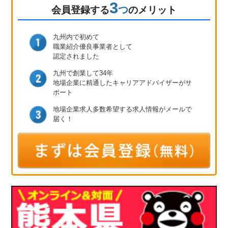
3
つ
会員登録
する
のメリット
九州内で初めて
職業紹介優良事業者として
認定されました
九州で創業して34年
地場企業に精通したキャリア
アドバイザーがサ
ポート
地場企業求人多数
希望する求人情報が
メールで
届く！