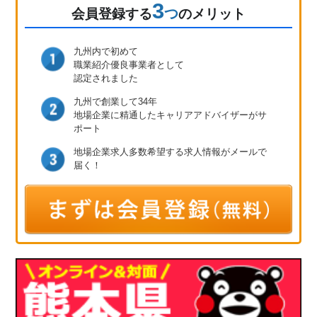
3
つ
会員登録
する
のメリット
九州内で初めて
職業紹介優良事業者として
認定されました
九州で創業して34年
地場企業に精通したキャリア
アドバイザーがサ
ポート
地場企業求人多数
希望する求人情報が
メールで
届く！