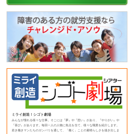
ミライ創造！シゴト劇場
みんなが憧れる様々な仕事。そこには『夢』や『想い』があり、『やりがい』や
『喜び』があります。毎回一人の人物に焦点を当て、様々な職業を紹介します。
若き働きマンたちのガンバリを通して、「働く」ことの素晴らしさを描き出しま