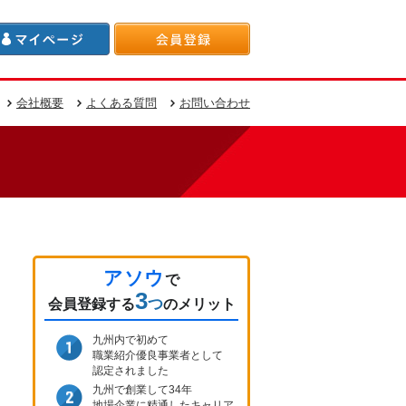
会社概要
よくある質問
お問い合わせ
アソウ
で
3
つ
会員登録
する
のメリット
九州内で初めて
職業紹介優良事業者として
認定されました
九州で創業して34年
地場企業に精通したキャリア