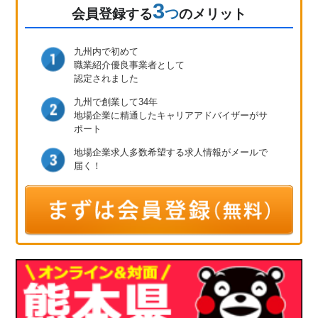
3
つ
会員登録
する
のメリット
九州内で初めて
職業紹介優良事業者として
認定されました
九州で創業して34年
地場企業に精通したキャリア
アドバイザーがサ
ポート
地場企業求人多数
希望する求人情報が
メールで
届く！