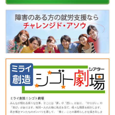
ミライ創造！シゴト劇場
みんなが憧れる様々な仕事。そこには『夢』や『想い』があり、『やりがい』や
『喜び』があります。毎回一人の人物に焦点を当て、様々な職業を紹介します。
若き働きマンたちのガンバリを通して、「働く」ことの素晴らしさを描き出しま