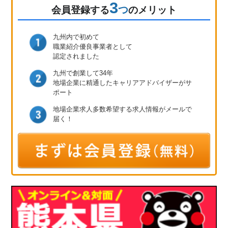
3
つ
会員登録
する
のメリット
九州内で初めて
職業紹介優良事業者として
認定されました
九州で創業して34年
地場企業に精通したキャリア
アドバイザーがサ
ポート
地場企業求人多数
希望する求人情報が
メールで
届く！