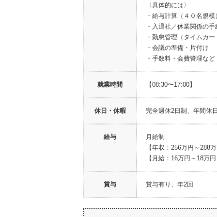
〈具体的には〉
・給与計算（４０名規模
・入退社／休業関係の手
・勤怠管理（タイムカー
・会議の準備・片付け
・手数料・会費管理など
就業時間
【08:30〜17:00】
休日・休暇
完全週休2日制、年間休
給与
月給制
【年収：256万円～288
【月給：16万円～18万
賞与
賞与有り、年2回