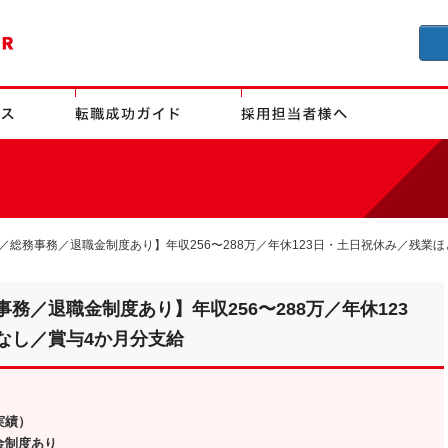
／総務事務／退職金制度あり】年収256〜288万／年休123日・土日祝休み／残業
務／退職金制度あり】年収256〜288万／年休123
なし／賞与4か月分支給
実績）
金制度あり