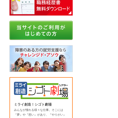
ミライ創造！シゴト劇場
みんなが憧れる様々な仕事。そこには
『夢』や『想い』があり、『やりがい』