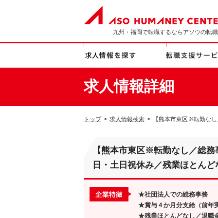
九州・福岡で転職するならアソウの転職
求人情報詳細
トップ
>
求人情報検索
>
【熊本市東区※転勤なし
【熊本市東区※転勤なし／総務事
日・土日祝休み／残業ほとんど
★社団法人での総務事務
★賞与４か月分支給（前年
★残業ほとんどなし／退職