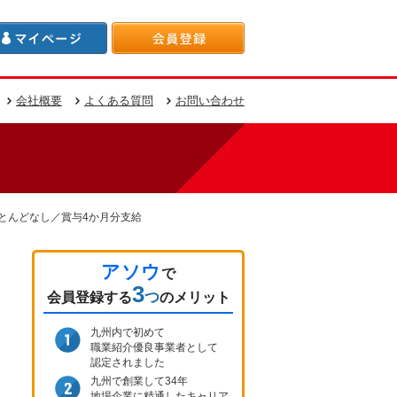
会社概要
よくある質問
お問い合わせ
ほとんどなし／賞与4か月分支給
アソウ
で
3
つ
会員登録
する
のメリット
九州内で初めて
職業紹介優良事業者として
認定されました
九州で創業して34年
地場企業に精通したキャリア