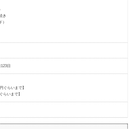
）
続き
ド）
日123日
万円ぐらいまで】
円ぐらいまで】