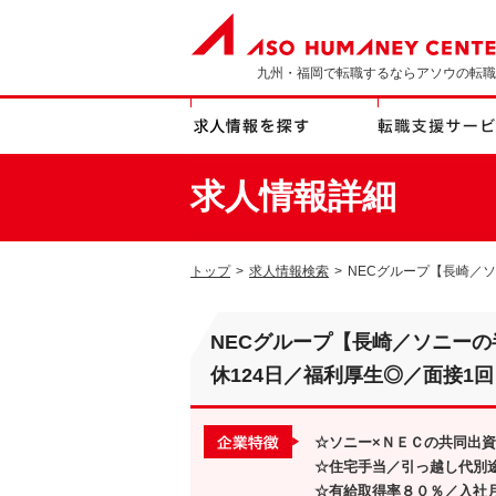
九州・福岡で転職するならアソウの転職
求人情報詳細
トップ
>
求人情報検索
>
NECグループ【長崎／ソ
NECグループ【長崎／ソニーの
休124日／福利厚生◎／面接1回
☆ソニー×ＮＥＣの共同出
☆住宅手当／引っ越し代別
☆有給取得率８０％／入社