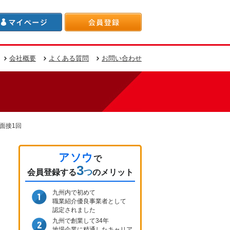
会社概要
よくある質問
お問い合わせ
面接1回
アソウ
で
3
つ
会員登録
する
のメリット
九州内で初めて
職業紹介優良事業者として
認定されました
九州で創業して34年
地場企業に精通したキャリア