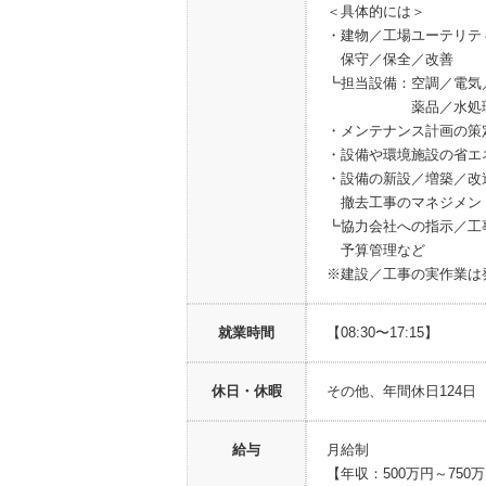
＜具体的には＞
・建物／工場ユーテリテ
保守／保全／改善
┗担当設備：空調／電気
薬品／水処理
・メンテナンス計画の策
・設備や環境施設の省エ
・設備の新設／増築／改
撤去工事のマネジメン
┗協力会社への指示／工
予算管理など
※建設／工事の実作業は
就業時間
【08:30〜17:15】
休日・休暇
その他、年間休日124
給与
月給制
【年収：500万円～750