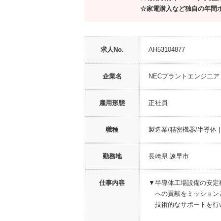
☆家電購入など独自の年間
求人No.
AH53104877
企業名
NECプラントエンジ二
雇用形態
正社員
職種
製造業/精密機器/半導体 |
勤務地
長崎県 諫早市
仕事内容
▼半導体工場設備の安定
への貢献をミッション
技術的なサポートを行