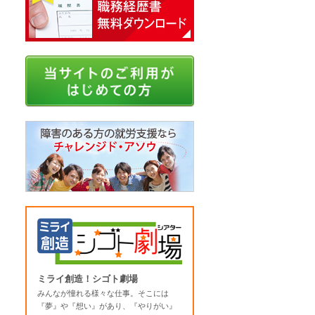
ミライ創造！シゴト劇場
みんなが憧れる様々な仕事。そこには
『夢』や『想い』があり、『やりがい』