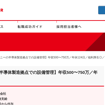
ニーの半導体製造拠点での設備管理】年収500〜750万／年休124日／福利厚生◎／
半導体製造拠点での設備管理】年収500〜750万／年
資会社
途支給
月から付与