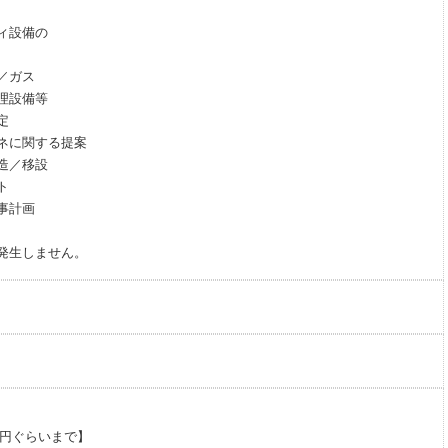
ィ設備の
／ガス
設備等
定
ネに関する提案
造／移設
ト
事計画
発生しません。
日
万円ぐらいまで】