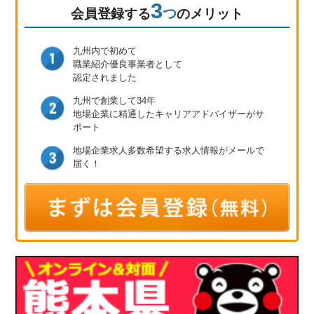
3
つ
会員登録
する
のメリット
九州内で初めて
職業紹介優良事業者として
認定されました
九州で創業して34年
地場企業に精通したキャリア
アドバイザーがサ
ポート
地場企業求人多数
希望する求人情報が
メールで
届く！