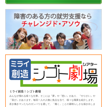
ミライ創造！シゴト劇場
みんなが憧れる様々な仕事。そこには『夢』や『想い』があり、『やりがい』や
『喜び』があります。毎回一人の人物に焦点を当て、様々な職業を紹介します。
若き働きマンたちのガンバリを通して、「働く」ことの素晴らしさを描き出しま