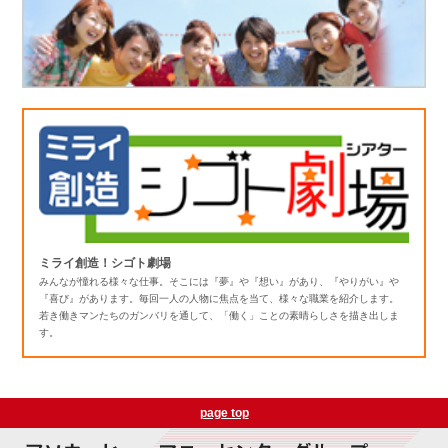
ミライ創造！シゴト劇場
みんなが憧れる様々な仕事。そこには『夢』や『想い』があり、『やりがい』や
『喜び』があります。毎回一人の人物に焦点を当て、様々な職業を紹介します。
若き働きマンたちのガンバリを通して、「働く」ことの素晴らしさを描き出しま
す。
page top