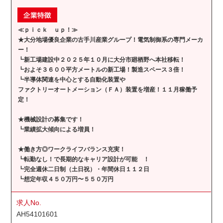
≪ｐｉｃｋ ｕｐ！≫
★大分地場優良企業の古手川産業グループ！電気制御系の専門メーカ
ー！
┗新工場建設中２０２５年１０月に大分市廻栖野へ本社移転！
┗およそ３６００平方メートルの新工場！製造スペース３倍！
┗半導体関連を中心とする自動化装置や
ファクトリーオートメーション（ＦＡ）装置を増産！１１月稼働予
定！
★機械設計の募集です！
┗業績拡大傾向による増員！
★働き方◎ワークライフバランス充実！
┗転勤なし！で長期的なキャリア設計が可能 ！
┗完全週休二日制（土日祝）・年間休日１１２日
┗想定年収４５０万円〜５５０万円
求人No.
AH54101601