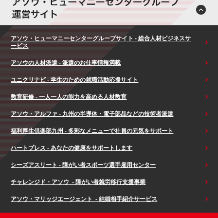
アソウ・ヒューマニーセンターグループサイト - 総合人材ビジネスサ
ービス
アソウの人材派遣 - 派遣のお仕事情報満載
ユニクリナビ - 学生のための就職活動応援サイト
教育研修 - 一人一人の能力を高める人材教育
アソウ・アルファ - 九州の半導体・電子部品などの技術者派遣
福利厚生倶楽部九州 - 多彩なメニューで社員の元気をサポート
ハートプレス - あなたの健康をサポートします
シーズアスリート - 障がい者スポーツ選手雇用センター
チャレンジド・アソウ - 障がい者就労移行支援事業
アソウ・マリッジエージェント - 結婚相手紹介サービス