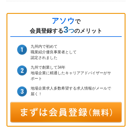
アソウ
で
3
つ
会員登録
する
のメリット
九州内で初めて
職業紹介優良事業者として
認定されました
九州で創業して34年
地場企業に精通したキャリア
アドバイザーがサ
ポート
地場企業求人多数
希望する求人情報が
メールで
届く！