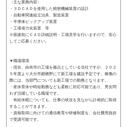
〈主な業務内容〉
・３ＤＣＡＤを使用した精密機械装置の設計
・自動車関連組立治具、製造装置
・半導体ピックアップ装置
・工場省力化装置 等
※面接前にＣＡＤ詳細説明・工場見学を行いますので、安心
してご応募ください。
▼職場環境
・現在、由布市の工場を拠点としている当社ですが、２０２
５年度より大分市廻栖野にて新工場を建設予定です。稼働の
際には、当部門についても新工場での勤務となります。
・産休育休や時短勤務なども柔軟に対応可能であり、男女問
わず活躍している職場です。
有給休暇についても、仕事の状況を見ながら計画的に取得
することができます。
・資格取得に向けての通信教育や研修制度を、会社費用負担
で受講可能です。