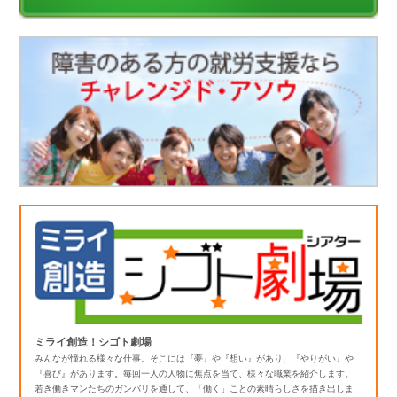
ミライ創造！シゴト劇場
みんなが憧れる様々な仕事。そこには『夢』や『想い』があり、『やりがい』や
『喜び』があります。毎回一人の人物に焦点を当て、様々な職業を紹介します。
若き働きマンたちのガンバリを通して、「働く」ことの素晴らしさを描き出しま