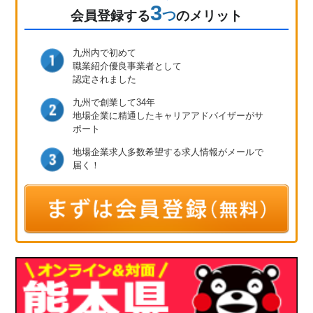
3
つ
会員登録
する
のメリット
九州内で初めて
職業紹介優良事業者として
認定されました
九州で創業して34年
地場企業に精通したキャリア
アドバイザーがサ
ポート
地場企業求人多数
希望する求人情報が
メールで
届く！