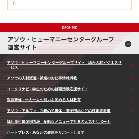
す。
page top
アソウ・ヒューマニーセンターグループサイト - 総合人材ビジネスサ
ービス
アソウの人材派遣 - 派遣のお仕事情報満載
ユニクリナビ - 学生のための就職活動応援サイト
教育研修 - 一人一人の能力を高める人材教育
アソウ・アルファ - 九州の半導体・電子部品などの技術者派遣
福利厚生倶楽部九州 - 多彩なメニューで社員の元気をサポート
ハートプレス - あなたの健康をサポートします