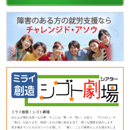
ミライ創造！シゴト劇場
みんなが憧れる様々な仕事。そこには『夢』や『想い』があり、『やりがい』や
『喜び』があります。毎回一人の人物に焦点を当て、様々な職業を紹介します。
若き働きマンたちのガンバリを通して、「働く」ことの素晴らしさを描き出しま