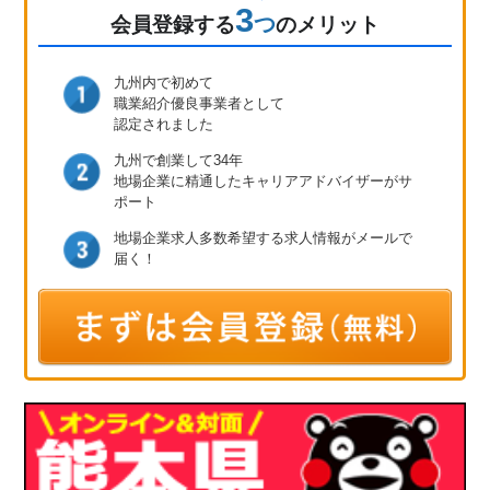
3
つ
会員登録
する
のメリット
九州内で初めて
職業紹介優良事業者として
認定されました
九州で創業して34年
地場企業に精通したキャリア
アドバイザーがサ
ポート
地場企業求人多数
希望する求人情報が
メールで
届く！