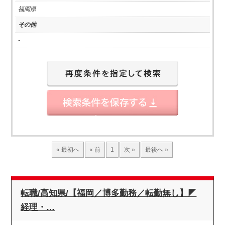
福岡県
その他
-
« 最初へ
« 前
1
次 »
最後へ »
転職/高知県/【福岡／博多勤務／転勤無し】◤
経理・…