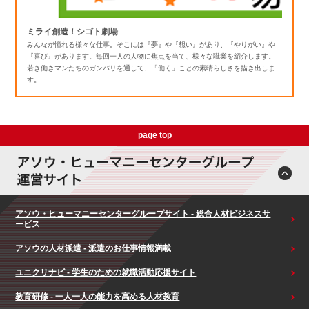
ミライ創造！シゴト劇場
みんなが憧れる様々な仕事。そこには『夢』や『想い』があり、『やりがい』や
『喜び』があります。毎回一人の人物に焦点を当て、様々な職業を紹介します。
若き働きマンたちのガンバリを通して、「働く」ことの素晴らしさを描き出しま
す。
page top
アソウ・ヒューマニーセンターグループサイト - 総合人材ビジネスサ
ービス
アソウの人材派遣 - 派遣のお仕事情報満載
ユニクリナビ - 学生のための就職活動応援サイト
教育研修 - 一人一人の能力を高める人材教育