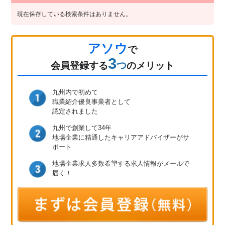
現在保存している検索条件はありません。
アソウ
で
3
つ
会員登録
する
のメリット
九州内で初めて
職業紹介優良事業者として
認定されました
九州で創業して34年
地場企業に精通したキャリア
アドバイザーがサ
ポート
地場企業求人多数
希望する求人情報が
メールで
届く！