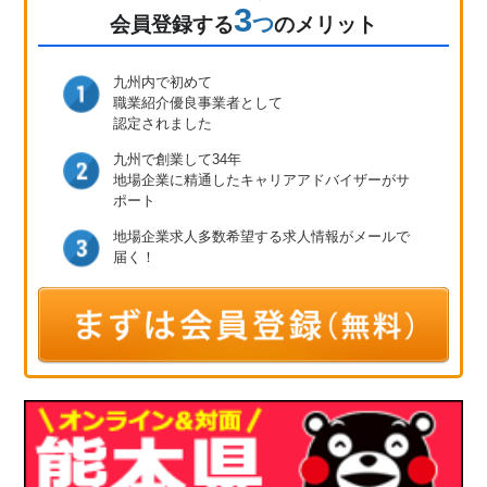
3
つ
会員登録
する
のメリット
九州内で初めて
職業紹介優良事業者として
認定されました
九州で創業して34年
地場企業に精通したキャリア
アドバイザーがサ
ポート
地場企業求人多数
希望する求人情報が
メールで
届く！