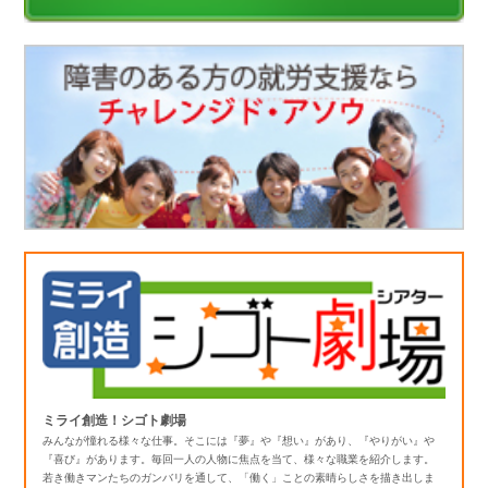
ミライ創造！シゴト劇場
みんなが憧れる様々な仕事。そこには『夢』や『想い』があり、『やりがい』や
『喜び』があります。毎回一人の人物に焦点を当て、様々な職業を紹介します。
若き働きマンたちのガンバリを通して、「働く」ことの素晴らしさを描き出しま