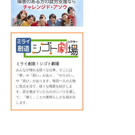
ミライ創造！シゴト劇場
みんなが憧れる様々な仕事。そこには
『夢』や『想い』があり、『やりがい』
や『喜び』があります。毎回一人の人物
に焦点を当て、様々な職業を紹介しま
す。若き働きマンたちのガンバリを通し
て、「働く」ことの素晴らしさを描き出
します。