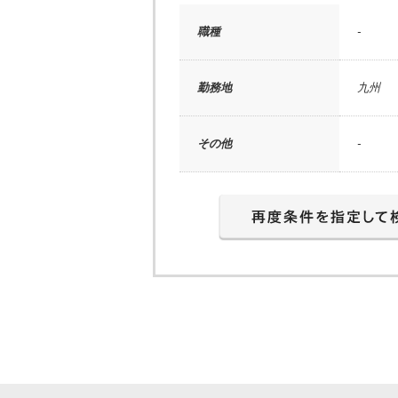
職種
-
勤務地
九州
その他
-