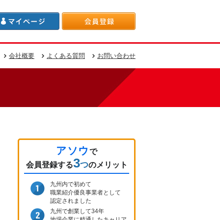
会社概要
よくある質問
お問い合わせ
アソウ
で
3
つ
会員登録
する
のメリット
九州内で初めて
職業紹介優良事業者として
認定されました
九州で創業して34年
地場企業に精通したキャリア