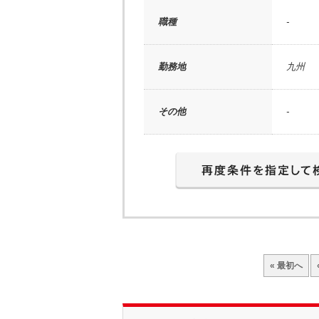
職種
-
勤務地
九州
その他
-
« 最初へ