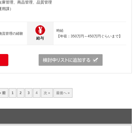
在庫管理、商品管理、品質管理
運用課）
時給
物流管理の経験
【年収：350万円～450万円ぐらいまで】
給与
« 前
1
2
3
4
次 »
最後へ »