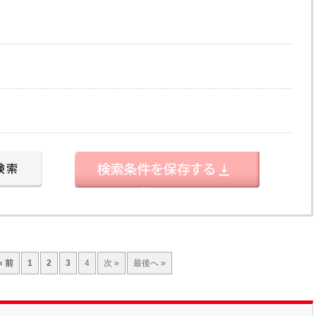
« 前
1
2
3
4
次 »
最後へ »