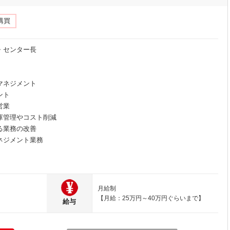
購買
・センター長
マネジメント
ント
営業
庫管理やコスト削減
る業務の改善
ネジメント業務
月給制
【月給：25万円～40万円ぐらいまで】
給与